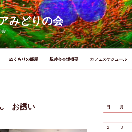
アみどりの会
睦会
ぬくもりの部屋
親睦会会場概要
カフェスケジュール
ん お誘い
日
月
2
3