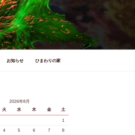
お知らせ
ひまわりの家
2026年8月
火
水
木
金
土
1
4
5
6
7
8