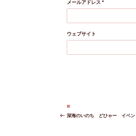
メールアドレス
*
ウェブサイト
投
前
過
稿
去
深海のいのち どひゃー イベン
の
ナ
投