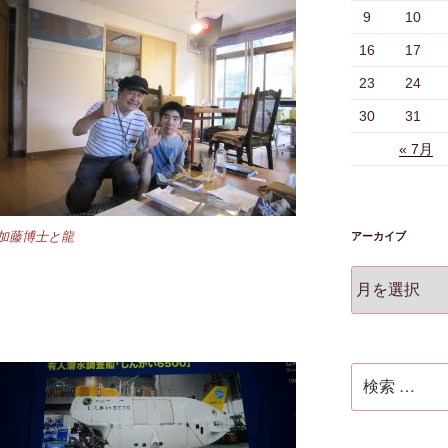
9
10
16
17
23
24
30
31
« 7月
加藤博士と龍
アーカイブ
ア
ー
カ
イ
ブ
検
索: