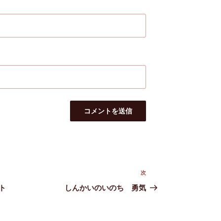
次
次
の
ト
しんかいのいのち 勇気
投
稿