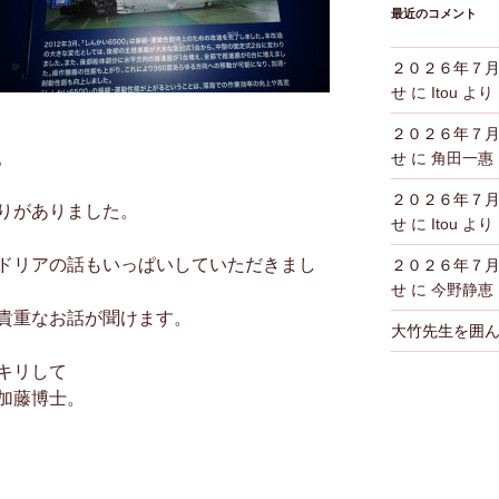
最近のコメント
２０２６年７
せ
に
Itou
より
２０２６年７
。
せ
に
角田一
２０２６年７
りがありました。
せ
に
Itou
より
ドリアの話もいっぱいしていただきまし
２０２６年７
せ
に
今野静恵
貴重なお話が聞けます。
大竹先生を囲
キリして
加藤博士。