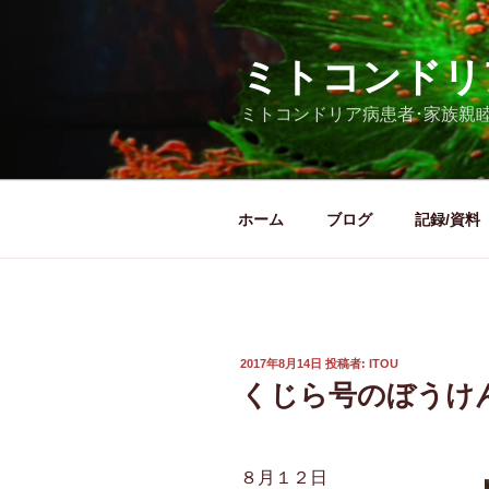
コ
ン
ミトコンドリ
テ
ン
ミトコンドリア病患者･家族親
ツ
へ
ス
キ
ホーム
ブログ
記録/資料
ッ
プ
投
2017年8月14日
投稿者:
ITOU
稿
くじら号のぼうけ
日:
８月１２日