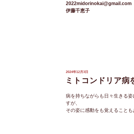
2022midorinokai@gmail.com
伊藤千恵子
投
2024年12月3日
稿
ミトコンドリア病
日:
病を持ちながらも日々生きる姿
すが、
その姿に感動をも覚えることも