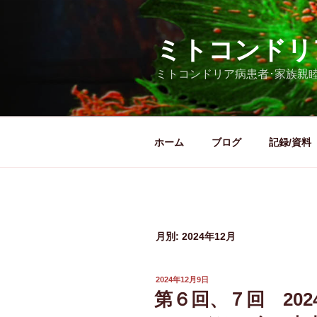
コ
ン
ミトコンドリ
テ
ン
ミトコンドリア病患者･家族親
ツ
へ
ス
キ
ホーム
ブログ
記録/資料
ッ
プ
月別: 2024年12月
投
2024年12月9日
稿
第６回、７回 20
日: