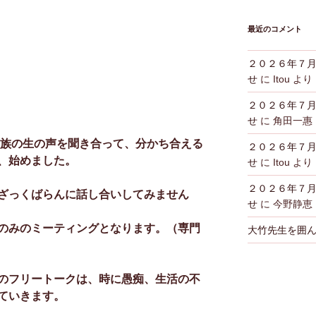
最近のコメント
２０２６年７
せ
に
Itou
より
２０２６年７
せ
に
角田一
家族の生の声を聞き合って、分かち合える
２０２６年７
、始めました。
せ
に
Itou
より
２０２６年７
ざっくばらんに話し合いしてみません
せ
に
今野静恵
のみのミーティングとなります。（専門
大竹先生を囲
のフリートークは、時に愚痴、生活の不
ていきます。