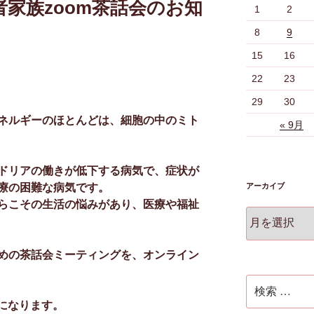
家族zoom茶話会のお知
1
2
8
9
15
16
22
23
29
30
ネルギーのほとんどは、細胞の中のミト
« 9月
ドリアの働きが低下する病気で、症状が
アーカイブ
療の困難な病気です。
らこその生活の悩みがあり、医療や福祉
ア
ー
カ
めの茶話会ミーティングを、オンライン
イ
ブ
検
索:
になります。