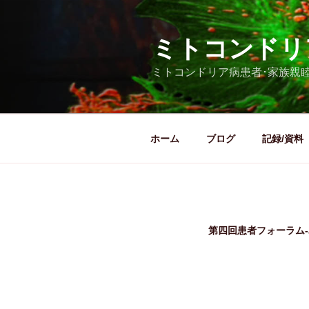
コ
ン
ミトコンドリ
テ
ン
ミトコンドリア病患者･家族親
ツ
へ
ス
キ
ホーム
ブログ
記録/資料
ッ
プ
第四回患者フォーラム