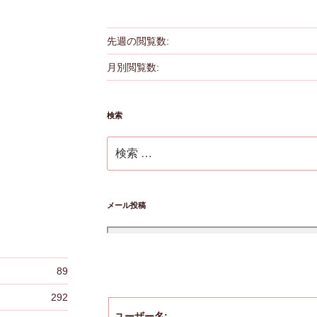
先週の閲覧数:
１
月別閲覧数:
検索
検
索:
メール投稿
89
292
ユーザー名: