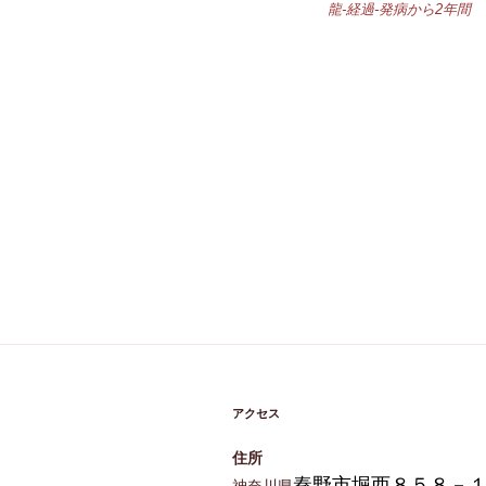
龍-経過-発病から2年間
アクセス
住所
秦野市堀西８５８－