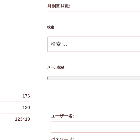
月別閲覧数:
検索
検
索:
メール投稿
176
130
ユーザー名:
123419
パスワード: