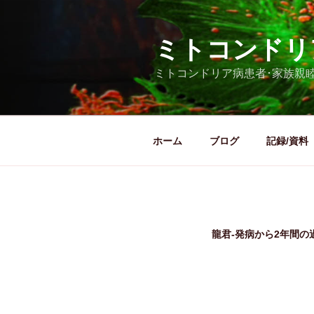
コ
ン
ミトコンドリ
テ
ン
ミトコンドリア病患者･家族親
ツ
へ
ス
キ
ホーム
ブログ
記録/資料
ッ
プ
龍君-発病から2年間の