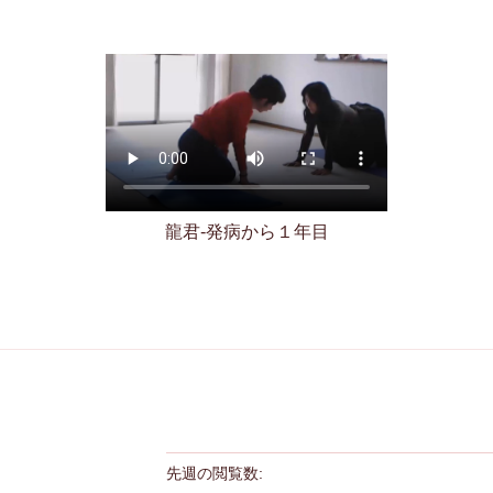
龍君-発病から１年目
先週の閲覧数:
１